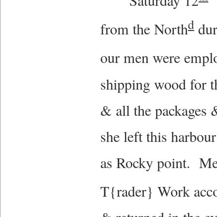
Saturday 12
B
d
from the North
dur
our men were emplo
shipping wood for 
& all the packages 
she left this harbou
as Rocky point. Me
T{rader} Work acc