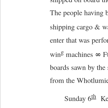
The people having b
shipping cargo & w
enter that was perf
g
∞
win
machines
Ft
boards sawn by the 
from the Whotlumie
th
Sunday 6
Kee