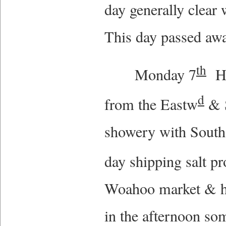
day generally clear
This day passed awa
th
Monday 7
Had
d
from the Eastw
& S
showery with South
day shipping salt p
Woahoo market & hav
in the afternoon so