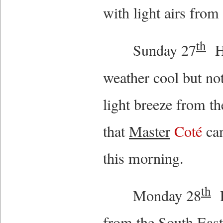
with light airs from
th
Sunday 27
Ha
weather cool but no
light breeze from t
that
Master
Coté
cam
this morning.
th
Monday 28
R
from the South East