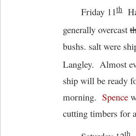
th
Friday 11
Had
generally overcast
t
bushs. salt were sh
Langley. Almost ev
ship will be ready 
morning.
Spence
w
cutting timbers for 
th