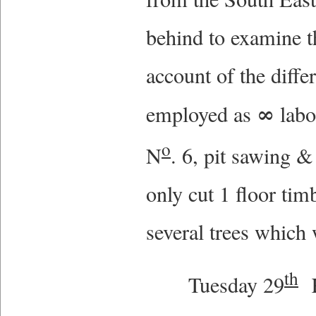
behind to examine t
account of the diff
∞
employed as
labo
o
N
. 6, pit sawing &
only cut 1 floor tim
several trees which
th
Tuesday 29
Ke