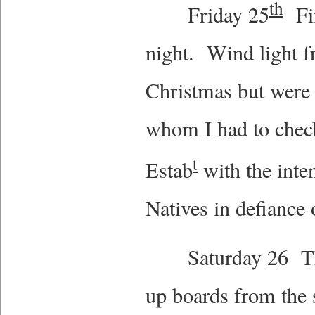
th
Friday 25
Fin
night. Wind light 
Christmas but were r
whom I had to check 
t
Estab
with the inte
Natives in defiance
Saturday 26 The p
up boards from the 