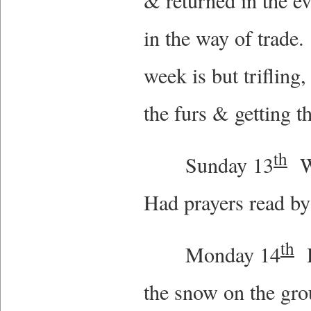
& returned in the e
in the way of trade.
week is but triflin
the furs & getting 
th
Sunday 13
Wi
Had prayers read b
th
Monday 14
H
the snow on the gro