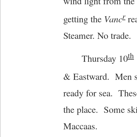
wind light from the
r
getting the
Vanc
rea
Steamer. No trade
th
Thursday 10
& Eastward. Men st
ready for sea. Thes
the place. Some ski
Maccaas.