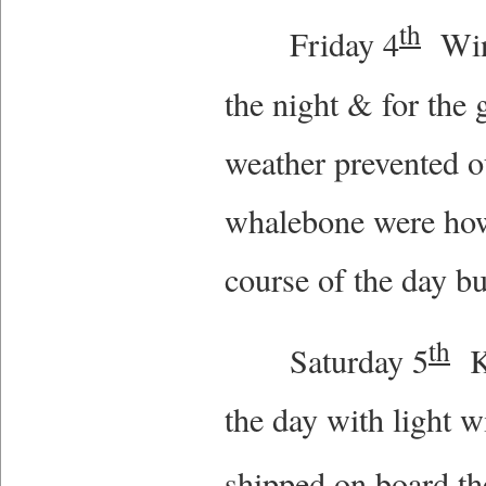
th
Friday 4
Wind
the night & for the 
weather prevented o
whalebone were how
course of the day bu
th
Saturday 5
Ke
the day with light 
shipped on board t