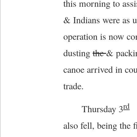
this morning to assi
a
ame
ame
e
arch
e
me
me
igantine
45....
urnal.
& Indians were as u
ary
re
rked
rked
operation is now c
ead
ead
ore
ore
ssenger...
otect
otect
dusting
the
& packi
e
e
rritory
rritory
ead
canoe arrived in cou
d
d
ore
ghts
ghts
trade.
s
s
ople.
ople.
rd
Thursday 3
K
ead
ead
also fell, being the
ore
ore