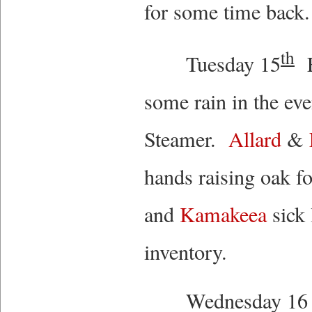
for some time back
th
Tuesday 15
F
some rain in the ev
Steamer.
Allard
&
hands raising oak 
and
Kamakeea
sick 
inventory.
Wednesday 16 Heav