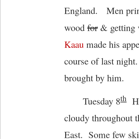
England. Men princ
wood
for
& getting 
Kaau
made his appea
course of last night.
brought by him.
th
Tuesday 8
Hoa
cloudy throughout th
East. Some few skin