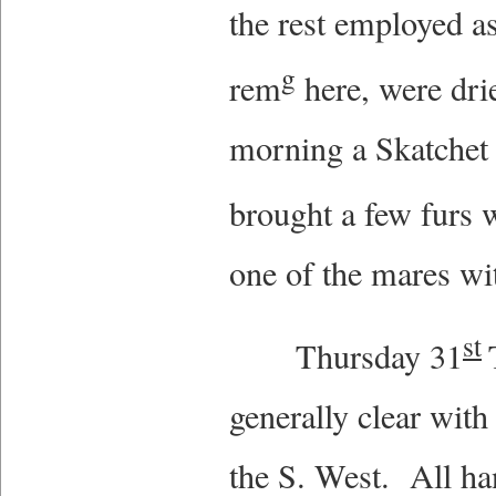
the rest employed as
g
rem
here, were dri
morning a Skatchet 
brought a few furs 
one of the mares wi
st
Thursday 31
generally clear wit
the S. West. All h