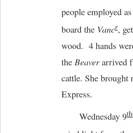
people employed as 
r
board the
Vanc
, ge
wood. 4 hands were
the
Beaver
arrived 
cattle. She brought 
Express.
th
Wednesday 9