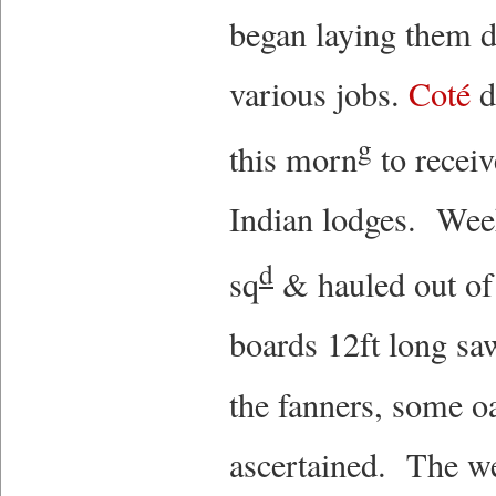
began laying them 
various jobs.
Coté
d
g
this morn
to receiv
Indian lodges. Week
d
sq
& hauled out of 
boards 12ft long sa
the fanners, some 
ascertained. The we