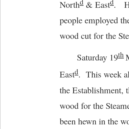
d
d
North
& East
. H
people employed th
wood cut for the St
th
Saturday 19
d
East
. This week a
the Establishment, 
wood for the Steame
been hewn in the w