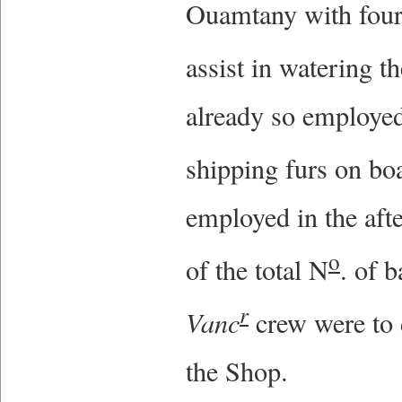
Ouamtany with four 
assist in watering t
already so employed
shipping furs on bo
employed in the afte
o
of the total N
. of 
r
Vanc
crew were to
the Shop.