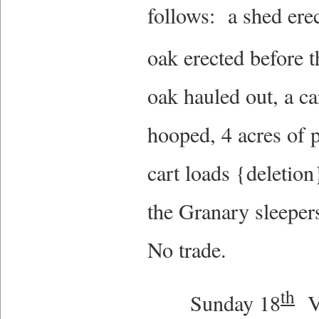
follows: a shed erec
oak erected before t
oak hauled out, a ca
hooped, 4 acres of 
cart loads {deletion
the Granary sleeper
No trade.
th
Sunday 18
Ve