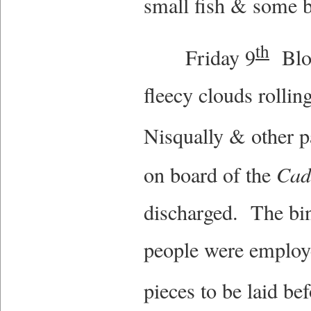
small fish & some b
th
Friday 9
Blow
fleecy clouds rollin
Nisqually & other p
on board of the
Cad
discharged. The bi
people were employe
pieces to be laid bef