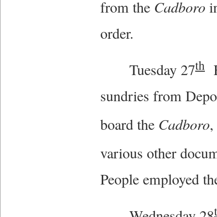
from the
Cadboro
in
order.
th
Tuesday 27
F
sundries from Depo
board the
Cadboro
,
various other docum
People employed th
Wednesday 28