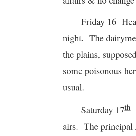
affairs & no chang
Friday 16 Heat ver
night. The dairyme
the plains, suppose
some poisonous her
usual.
th
Saturday 17
V
airs. The principal 