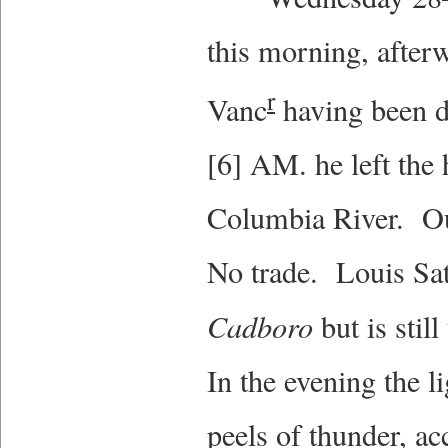
this morning, after
r
Vanc
having been d
[6] AM. he left the 
Columbia River. Our
No trade. Louis Sat
Cadboro
but is stil
In the evening the l
peels of thunder, 