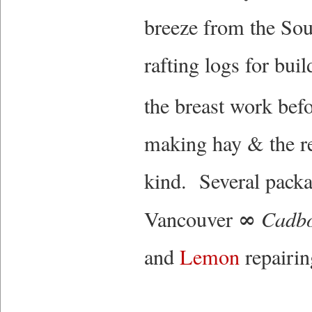
breeze from the So
rafting logs for buil
the breast work befo
making hay & the re
kind. Several packa
∞
Vancouver
Cadb
and
Lemon
repairi