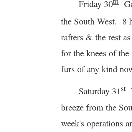
th
Friday 30
Gen
the South West. 8 
rafters & the rest a
for the knees of th
furs of any kind no
st
Saturday 31
W
breeze from the Sou
week's operations a