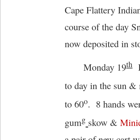
Cape Flattery India
course of the day S
now deposited in st
th
Monday 19
H
to day in the sun &
o
to 60
. 8 hands we
g
gum
skow &
Mini
a pair of new cart 