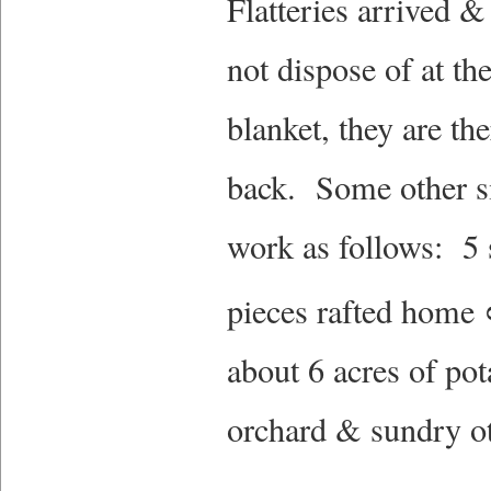
Flatteries arrived &
a
ame
ame
e
arch
e
me
me
igantine
45....
urnal.
not dispose of at the
ary
re
rked
rked
blanket, they are th
ead
ead
ore
ore
ssenger...
otect
otect
back. Some other s
e
e
rritory
rritory
work as follows: 5 
ead
d
d
ore
ghts
ghts
pieces rafted home
s
s
about 6 acres of p
ople.
ople.
orchard & sundry ot
ead
ead
ore
ore