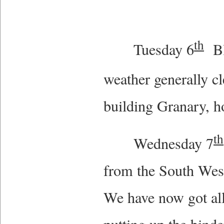
th
Tuesday 6
Bl
weather generally c
building Granary, 
th
Wednesday 7
from the South West
We have now got all