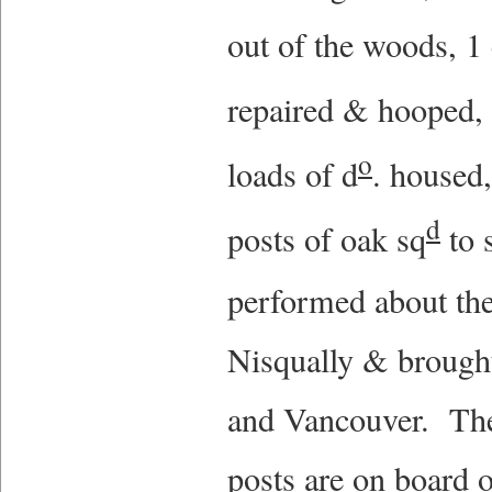
out of the woods, 1
repaired & hooped,
o
loads of d
. housed,
d
posts of oak sq
to 
performed about th
Nisqually & brought
and Vancouver. The
posts are on board o