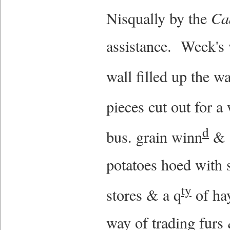
Nisqually by the
Ca
assistance. Week's 
wall filled up the w
pieces cut out for a 
d
bus. grain winn
& a
potatoes hoed with 
ty
stores & a q
of ha
way of trading furs