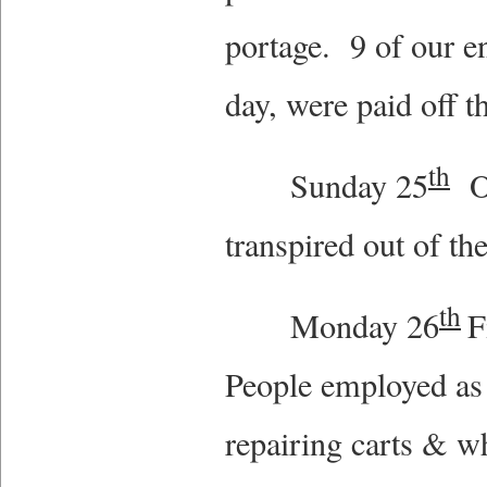
portage. 9 of our e
day, were paid off 
th
Sunday 25
Ov
transpired out of th
th
Monday 26
F
People employed as 
repairing carts & w