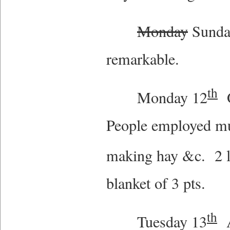
Monday
Sunda
remarkable.
th
Monday 12
O
People employed muc
making hay &c. 2 la
blanket of 3 pts.
th
Tuesday 13
Al