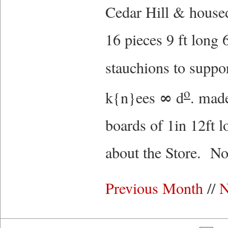
Cedar Hill & house
16 pieces 9 ft long
stauchions to suppor
o
∞
k{n}ees
d
. mad
boards of 1in 12ft 
about the Store. No
Previous Month
//
N