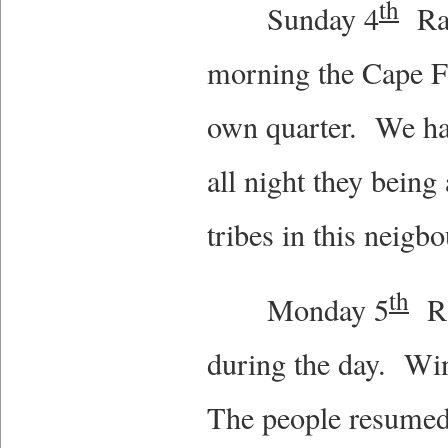
th
Sunday 4
Rai
morning the Cape Fla
own quarter. We had
all night they being
tribes in this neig
th
Monday 5
Rai
during the day. Wi
The people resumed 