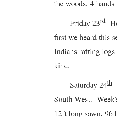
the woods, 4 hand
rd
Friday 23
Hea
first we heard this 
Indians rafting logs
kind.
th
Saturday 24
O
South West. Week's 
12ft long sawn, 96 